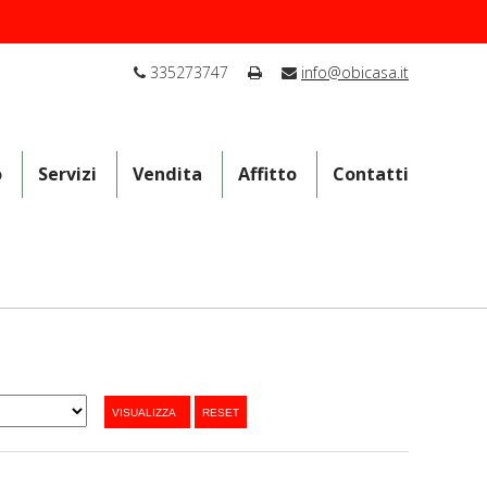
335273747
info@obicasa.it
o
Servizi
Vendita
Affitto
Contatti
VISUALIZZA
RESET