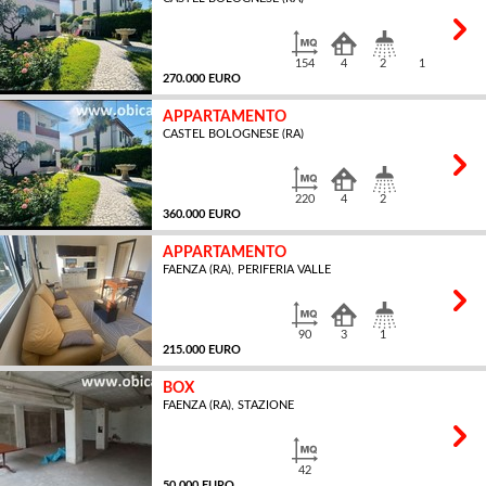
MQ
154
4
2
1
270.000 EURO
APPARTAMENTO
CASTEL BOLOGNESE (RA)
MQ
220
4
2
360.000 EURO
APPARTAMENTO
FAENZA (RA), PERIFERIA VALLE
MQ
90
3
1
215.000 EURO
BOX
FAENZA (RA), STAZIONE
MQ
42
50.000 EURO