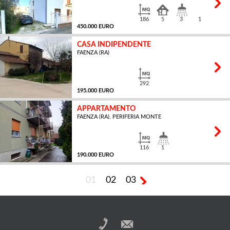
186
5
3
1
450.000 EURO
CASA INDIPENDENTE
FAENZA (RA)
MQ
292
195.000 EURO
APPARTAMENTO
FAENZA (RA), PERIFERIA MONTE
MQ
116
1
190.000 EURO
01
02
03
MQ