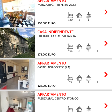
APPARTAMENTO
FAENZA (RA), PERIFERIA VALLE
MQ
130
5
1
130.000 EURO
CASA INDIPENDENTE
BRISIGHELLA (RA), ZATTAGLIA
MQ
194
6
2
1
178.000 EURO
APPARTAMENTO
CASTEL BOLOGNESE (RA)
MQ
55
2
1
1
122.000 EURO
APPARTAMENTO
FAENZA (RA), CENTRO STORICO
MQ