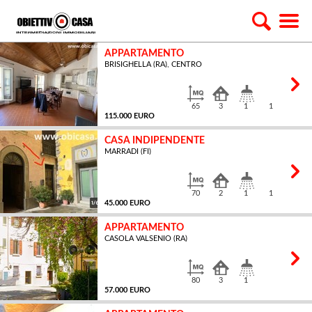
APPARTAMENTO
BRISIGHELLA (RA), CENTRO
65
3
1
1
115.000 EURO
CASA INDIPENDENTE
MARRADI (FI)
MQ
70
2
1
1
45.000 EURO
APPARTAMENTO
CASOLA VALSENIO (RA)
MQ
80
3
1
57.000 EURO