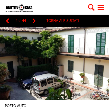
4
di
44
TORNA AI RISULTATI
POSTO AUTO