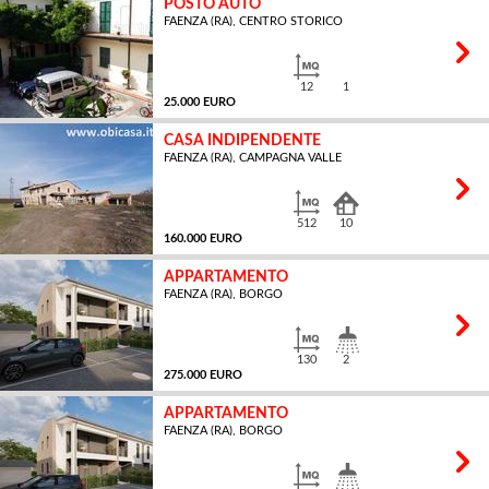
POSTO AUTO
FAENZA (RA), CENTRO STORICO
MQ
12
1
25.000 EURO
CASA INDIPENDENTE
FAENZA (RA), CAMPAGNA VALLE
MQ
512
10
160.000 EURO
APPARTAMENTO
FAENZA (RA), BORGO
MQ
130
2
275.000 EURO
APPARTAMENTO
FAENZA (RA), BORGO
MQ