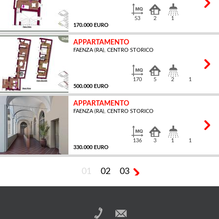
53
2
1
170.000 EURO
APPARTAMENTO
FAENZA (RA), CENTRO STORICO
MQ
170
5
2
1
500.000 EURO
APPARTAMENTO
FAENZA (RA), CENTRO STORICO
MQ
136
3
1
1
330.000 EURO
01
02
03
MQ