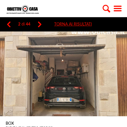
2
di
44
TORNA AI RISULTATI
BOX